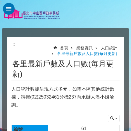
:::
跳到主要內容區塊
:::
:::
首頁
業務資訊
人口統計
各里最新戶數及人口數(每月更新)
各里最新戶數及人口數(每月更
新)
人口統計數據呈現方式多元，如需本區其他統計數
據，請撥(02)25032461分機237向承辦人潘小姐洽
詢。
61