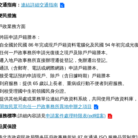
交通指南：
連結詳細交通指南
便民措施
戶政業務方面
跨區申請戶籍謄本：
自全國於民國 86 年完成現戶戶籍資料電腦化及民國 94 年初完成
任何一戶政事務所申請光復後之現戶及除戶戶籍謄本。
遷入地戶政事務所直接辦理遷徙登記，免辦遷出登記。
通訊（含郵寄、電話或網際網路）申請戶籍謄本。
接受電話預約申請現戶、除戶（含日據時期）戶籍謄本
到府服務：提供 65 歲以上長者、重病或行動不便者到府服務。
到校受理國中生初領國民身分證。
提供其他局處或業務單位連結戶政資料系統，共同使用戶政資料庫，
開放民眾可向任一戶政事務所異地申辦之項目
服務標準:
詳細內容請見
申請案件處理時限表(pdf檔案)
品質保證
臺北市政府民政局暨各區戶政事務所於 87 年通過 ISO 服務品質