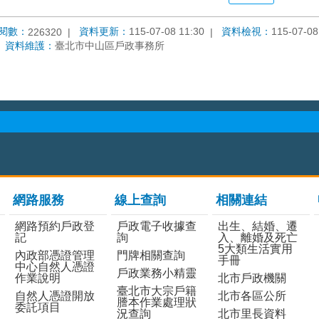
閱數：
資料更新：
115-07-08 11:30
資料檢視：
115-07-08
226320
資料維護：
臺北市中山區戶政事務所
網路服務
線上查詢
相關連結
網路預約戶政登
戶政電子收據查
出生、結婚、遷
記
詢
入、離婚及死亡
5大類生活實用
內政部憑證管理
門牌相關查詢
手冊
中心自然人憑證
戶政業務小精靈
作業說明
北市戶政機關
臺北市大宗戶籍
自然人憑證開放
北市各區公所
謄本作業處理狀
委託項目
況查詢
北市里長資料