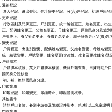
遷徙登記
遷入登記、遷出登記、住址變更登記、分(合)戶登記、初設戶籍登
更正登記
行政區劃及門牌更正、戶別更正、統一編號更正、姓名更正、出生
正、配偶姓名更正、父姓名更正、母姓名更正、原住民身分及族別
戶號更正、養父姓名更正、養母姓名更正、親子關係更正父(母)姓
變更登記
戶長變更、出生別變更、配偶姓名變更、父姓名變更、母姓名變更
統一編號變更、戶號變更、姓名變更(含改姓、改名及更改姓名)登
戶籍謄本
戶籍謄本核發、英文戶籍謄本核發、機關戶籍查詢、日據時期戶口
國民身分證核發
初、補、換領國民身分證。
印鑑業務
印鑑登記、印鑑變更、印鑑廢止、印鑑證明核發。
其他書件
請領戶口名簿、各類申請書及附繳證件影本、第3胎以上兒童證明
門牌業務