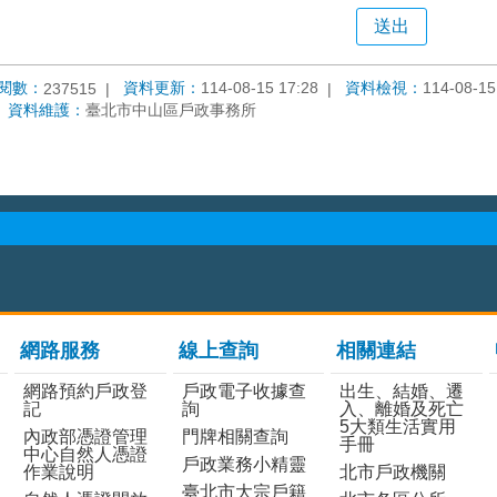
閱數：
資料更新：
114-08-15 17:28
資料檢視：
114-08-15
237515
資料維護：
臺北市中山區戶政事務所
網路服務
線上查詢
相關連結
網路預約戶政登
戶政電子收據查
出生、結婚、遷
記
詢
入、離婚及死亡
5大類生活實用
內政部憑證管理
門牌相關查詢
手冊
中心自然人憑證
戶政業務小精靈
作業說明
北市戶政機關
臺北市大宗戶籍