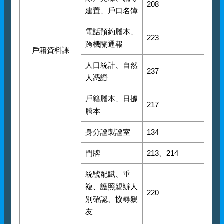
208
建置、戶口名簿
電話預約謄本、
223
跨機關通報
戶籍資料課
人口統計、自然
237
人憑證
戶籍謄本、日據
217
謄本
身分證製證室
134
門牌
213、214
統號配賦、重
複、護照親辦人
220
別確認、協尋親
友