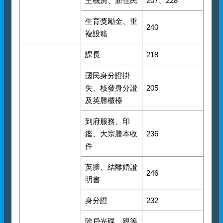
主機房、新住民
207、228
生育獎勵金、重
240
複設籍
課長
218
國民身分證掛
失、核發身分證
205
及英謄櫃檯
到府服務、印
鑑、大宗謄本收
236
件
英謄、結離婚證
246
明書
身分證
232
除戶光碟、親等