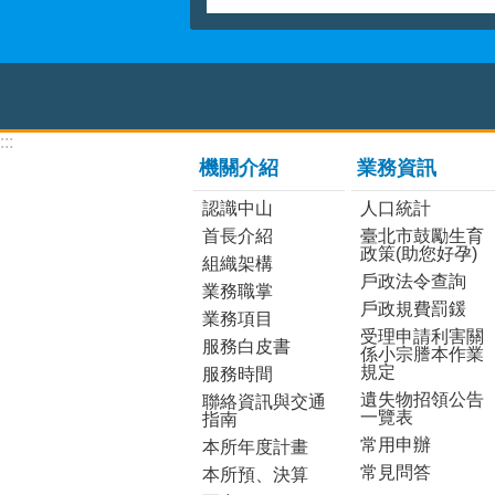
:::
機關介紹
業務資訊
認識中山
人口統計
首長介紹
臺北市鼓勵生育
政策(助您好孕)
組織架構
戶政法令查詢
業務職掌
戶政規費罰鍰
業務項目
受理申請利害關
服務白皮書
係小宗謄本作業
規定
服務時間
遺失物招領公告
聯絡資訊與交通
一覽表
指南
常用申辦
本所年度計畫
常見問答
本所預、決算