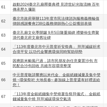
啟動2024臺北孔廟釋奠典禮 見證世紀光陰流轉 百年
61
傳承歷久彌新
臺北市政府舉辦113年度市民法律諮詢服務義務輪值
62
律師感謝餐會238位義務律師熱心公益獲頒表揚
臺北孔廟文化季開鑼 9月5日隆重揭碑 禮樂佾生齊聚
63
清代臺北府文廟舊址碑
「113年度臺北市中元普度祈安祭典」 拜拜減碳祈求
64
合境平安 以功代金響應環保同時幫助弱勢
因應凱米颱風已過，請市民朋友勿任意棄置沙包 市
65
民配合沙包回收 共維市容環境整潔
中元普度敬請響應以米代金、金銀紙錢減量及集中焚
66
燒 ~環保祭祀 大地長春~ 參加線上普度還有好禮送給
您！
「113年度金銀紙錢集中焚燒稟告祭拜儀式」 金銀紙
67
錢減量集中燒 拜拜減碳環保空氣清