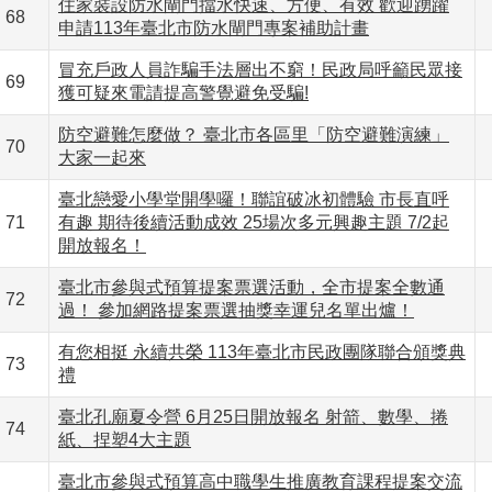
住家裝設防水閘門擋水快速、方便、有效 歡迎踴躍
68
申請113年臺北市防水閘門專案補助計畫
冒充戶政人員詐騙手法層出不窮！民政局呼籲民眾接
69
獲可疑來電請提高警覺避免受騙!
防空避難怎麼做？ 臺北市各區里「防空避難演練」
70
大家一起來
臺北戀愛小學堂開學囉！聯誼破冰初體驗 市長直呼
71
有趣 期待後續活動成效 25場次多元興趣主題 7/2起
開放報名！
臺北市參與式預算提案票選活動，全市提案全數通
72
過！ 參加網路提案票選抽獎幸運兒名單出爐！
有您相挺 永續共榮 113年臺北市民政團隊聯合頒獎典
73
禮
臺北孔廟夏令營 6月25日開放報名 射箭、數學、捲
74
紙、捏塑4大主題
臺北市參與式預算高中職學生推廣教育課程提案交流