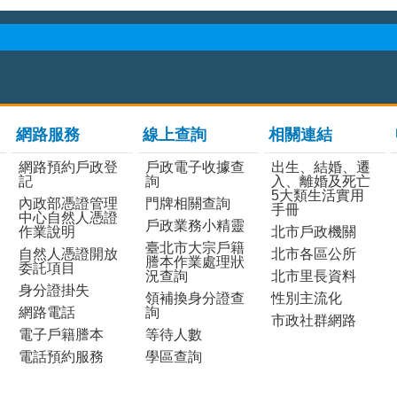
網路服務
線上查詢
相關連結
網路預約戶政登
戶政電子收據查
出生、結婚、遷
記
詢
入、離婚及死亡
5大類生活實用
內政部憑證管理
門牌相關查詢
手冊
中心自然人憑證
戶政業務小精靈
作業說明
北市戶政機關
臺北市大宗戶籍
自然人憑證開放
北市各區公所
謄本作業處理狀
委託項目
況查詢
北市里長資料
身分證掛失
領補換身分證查
性別主流化
網路電話
詢
市政社群網路
電子戶籍謄本
等待人數
電話預約服務
學區查詢