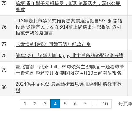
75
論壇 青年學子積極提案，展現創新活力，深化公民
養成
113年臺北市參與式預算提案票選活動自5/31起開始
76
投票 邀請市民朋友在6/14前上網選出理想提案 還可
抽萬元禮券及筆電
77
《愛情的模樣》同婚五週年紀念市集
78
龍年520，祝新人攏Happy 北市戶所結婚登記送好禮
臺北首創「龍來chill」棒球燒烤主題聯誼 一邊看球賽
79
一邊烤肉 輕鬆交朋友 期間限定 4月19日起開放報名
2024保生文化祭 最富藝術氣息遶境踩街即將隆重登
80
場
每頁
1
2
3
4
5
6
7
...
10