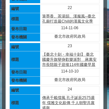
22
筆墨香、茶湯韻、漢服風─臺北
孔廟打造最Chill的漢風文化季
114-11-06
臺北市政府民政局
23
【臺北十刻・幸福十刻】 臺北
國慶升旗變身歡樂派對 蔣萬安
市長陪親子迎接114年國慶早晨
114-10-10
臺北市政府民政局
24
傳承千載儒風 孔子誕辰2575週
年 儒雅文化薪傳 千人朝聖共襄
盛舉