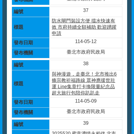
37
防水閘門裝設方便 擋水快速有
效 市府持續全額補助 歡迎踴躍
申請
114-05-12
臺北市政府民政局
38
與神漫遊，走臺北！北市推出6
條宗教祈福路線 眾神應援世壯
運 Line集章打卡換限量紀念品
超大旅行包陪你趴趴走
114-05-09
臺北市政府民政局
39
2025520 蜜意濃情永相伴 北市