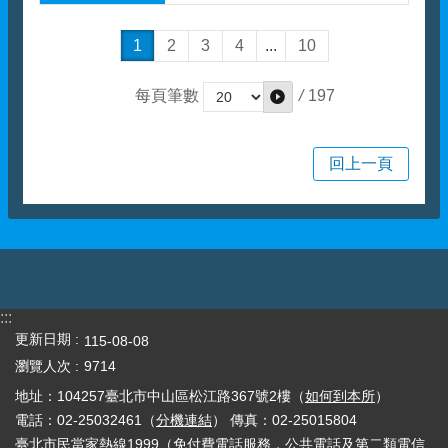
1
2
3
4
...
10
/
197
每頁筆數
回上一頁
:::
更新日期
115-08-08
瀏覽人次
9714
地址：104257臺北市中山區松江路367號2樓（
如何到本所
）
電話：02-25032461（
分機連結
） 傳真：02-25015804
臺北市民當家熱線1999
（免付費電話服務，公共電話及第二類電信