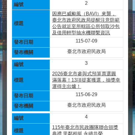
2
因應巴威颱風（BAVI）來襲，
臺北市政府民政局提醒注意防範
公告就近至所轄區公所領取沙包
及借用輕型抽水機聯繫資訊
115-07-09
臺北市政府民政局
3
2026臺北市參與式預算票選圓
滿落幕！13項提案獲選，抽獎幸
運得主出爐！
115-06-29
臺北市政府民政局
4
115年臺北市民政團隊聯合頒獎
典禮 里鄰相挺 永續共榮