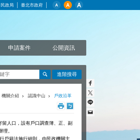
民政局
臺北市政府
申請案件
公開資訊
進階搜尋
機關介紹
認識中山
戶政沿革
及寄留人口，設有戶口調查簿、正、副
辦理。
灣施行戶籍法施行細則，由民政機關主