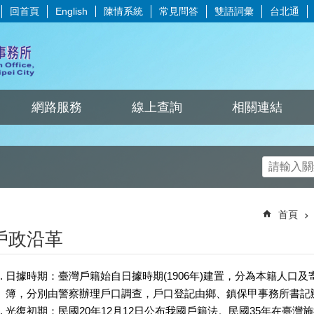
回首頁
陳情系統
常見問答
雙語詞彙
台北通
English
網路服務
線上查詢
相關連結
首頁
戶政沿革
日據時期：臺灣戶籍始自日據時期(1906年)建置，分為本籍人口
簿，分別由警察辦理戶口調查，戶口登記由鄉、鎮保甲事務所書記
光復初期：民國20年12月12日公布我國戶籍法。民國35年在臺