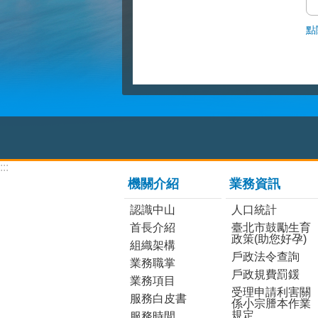
點
:::
機關介紹
業務資訊
認識中山
人口統計
首長介紹
臺北市鼓勵生育
政策(助您好孕)
組織架構
戶政法令查詢
業務職掌
戶政規費罰鍰
業務項目
受理申請利害關
服務白皮書
係小宗謄本作業
規定
服務時間