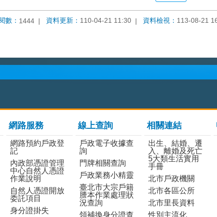
閱數：
資料更新：
110-04-21 11:30
資料檢視：
113-08-21 1
1444
網路服務
線上查詢
相關連結
網路預約戶政登
戶政電子收據查
出生、結婚、遷
記
詢
入、離婚及死亡
5大類生活實用
內政部憑證管理
門牌相關查詢
手冊
中心自然人憑證
戶政業務小精靈
作業說明
北市戶政機關
臺北市大宗戶籍
自然人憑證開放
北市各區公所
謄本作業處理狀
委託項目
況查詢
北市里長資料
身分證掛失
領補換身分證查
性別主流化