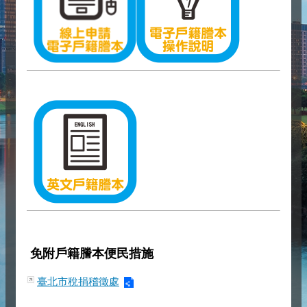
免附戶籍謄本便民措施
臺北市稅捐稽徵處