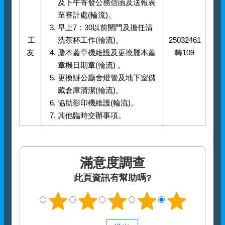
及下午寄發公務信函及送報表
至審計處(輪流)。
早上7：30以前開門及擔任清
工
洗茶杯工作(輪流)。
25032461
友
謄本蓋章機維護及更換謄本蓋
轉109
章機日期章(輪流) 。
更換辦公廳舍燈管及地下室儲
藏倉庫清潔(輪流)。
協助影印機維護(輪流)。
其他臨時交辦事項。
滿意度調查
此頁資訊有幫助嗎?