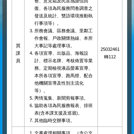
整、意見箱及民眾感謝信回
復、各項為民服務問卷調查之
發送及統計、雙語環境推動執
行事項等）。
所務會議、區務會議、里鄰工
作會報、戶政關懷熱線、本所
買
大事記等處理事項。
25032461
課
各項宣導、出版品、海報設
轉112
員
計、標示名牌、考核佈置等業
務。定期檢視液晶螢幕宣導、
本所各項宣導、跑馬燈、配合
他機關宣導及性別主流化
等）。
輿情蒐集、新聞剪報事項。
協助各項為民服務報表、排班
表(含本課支援及巡迴)。
其他臨時交辦事項。
文書處理相關事項。（含公文