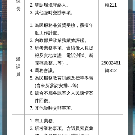
課
雙語環境聯絡人。
轉211
長
其他臨時交辦事項。
為民服務品質獎受檢，撰擬年
度工作計畫。
內政部戶政業務績效評鑑。
研考業務事項。含績優人員提
報及實地查證、電話測試、新
潘
聞稿彙整…等）。
25032461
課
局務會議。
轉312
員
為民服務教育訓練及標竿學習
(含來所參訪安排…等)
綜合不屬各課室之人民陳情案
件回復。
其他臨時交辦事項。
志工業務。
研考業務事項。含議員索資彙