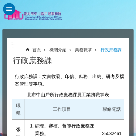
:::
跳到主要內容區塊
:::
:::
首頁
機關介紹
業務職掌
行政庶務課
行政庶務課
行政庶務課：文書收發、印信、庶務、出納、研考及檔
案管理等事項。
北市中山戶所行政庶務課員工業務職掌表
職
工作項目
聯絡電話
稱
綜理、審核、督導行政庶務課
張
業務。
25032461