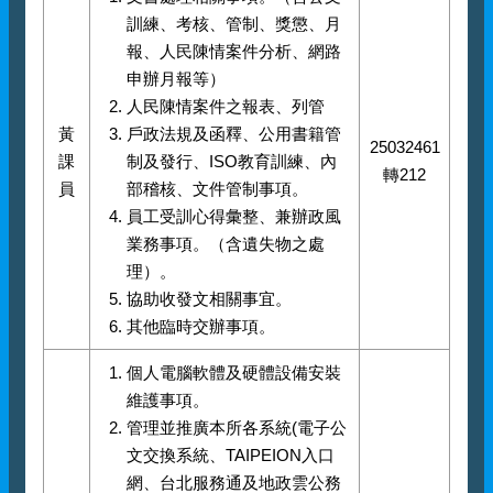
訓練、考核、管制、獎懲、月
報、人民陳情案件分析、網路
申辦月報等）
人民陳情案件之報表、列管
黃
戶政法規及函釋、公用書籍管
25032461
課
制及發行、ISO教育訓練、內
轉212
員
部稽核、文件管制事項。
員工受訓心得彙整、兼辦政風
業務事項。（含遺失物之處
理）。
協助收發文相關事宜。
其他臨時交辦事項。
個人電腦軟體及硬體設備安裝
維護事項。
管理並推廣本所各系統(電子公
文交換系統、TAIPEION入口
網、台北服務通及地政雲公務