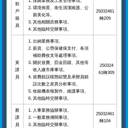
採購業務及工友管理事項。
郭
環境佈置、衛生清潔維護、公
戶
25032461
廁美化等。
籍
轉209
其他相關庶務事項。
員
其他臨時交辦事項。
出納業務事項。
薪資、公勞保健保支付、各項
補助費收支等處理事項。
黃
關於規費、罰金罰鍰、其他等
250324
課
收入繳市庫事項。
61轉309
員
規費錯誤樣態綜覽及承辦員錯
誤次數之差異分析事項。
收銀機表報製作、維護事項。
其他臨時交辦事項。
蔡
人事業務協辦事項。
25032461
課
一般業務傳閱事項。
轉104
員
其他臨時交辦事項。