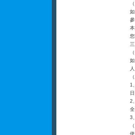
（
如
參
本
您
三
（
如
人
（
1
日
2
全
3
（
使