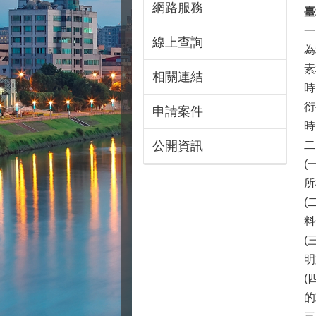
網路服務
臺
一
線上查詢
為
素
相關連結
時
衍
申請案件
時
公開資訊
二
(
所
(
料
(
明
(
的