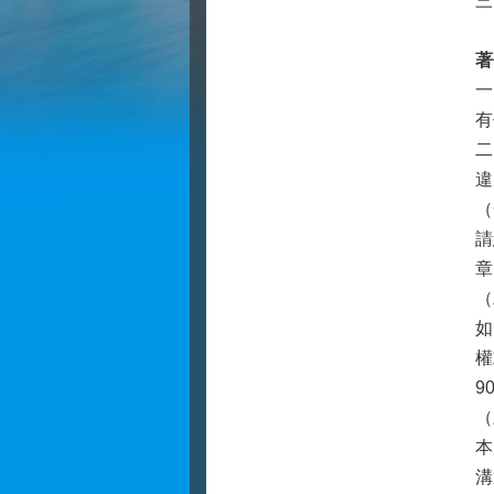
三
著
一
有
二
違
（
請
章
（
如
權
9
（
本
溝