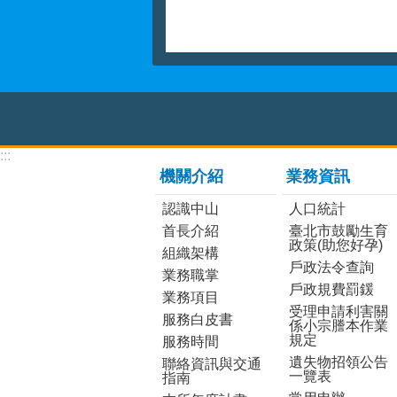
:::
機關介紹
業務資訊
認識中山
人口統計
首長介紹
臺北市鼓勵生育
政策(助您好孕)
組織架構
戶政法令查詢
業務職掌
戶政規費罰鍰
業務項目
受理申請利害關
服務白皮書
係小宗謄本作業
規定
服務時間
遺失物招領公告
聯絡資訊與交通
一覽表
指南