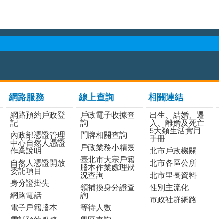
網路服務
線上查詢
相關連結
網路預約戶政登
戶政電子收據查
出生、結婚、遷
記
詢
入、離婚及死亡
5大類生活實用
內政部憑證管理
門牌相關查詢
手冊
中心自然人憑證
戶政業務小精靈
作業說明
北市戶政機關
臺北市大宗戶籍
自然人憑證開放
北市各區公所
謄本作業處理狀
委託項目
況查詢
北市里長資料
身分證掛失
領補換身分證查
性別主流化
網路電話
詢
市政社群網路
電子戶籍謄本
等待人數