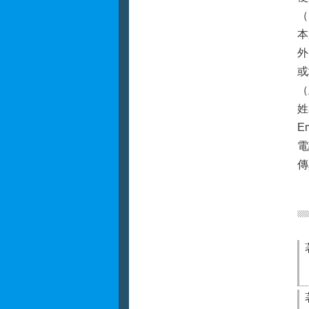
（
本
外
或
（
姓
E
電
傳