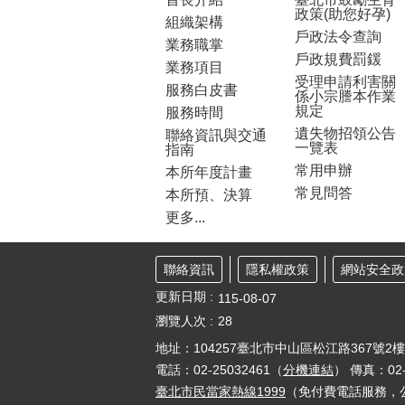
政策(助您好孕)
組織架構
戶政法令查詢
業務職掌
戶政規費罰鍰
業務項目
受理申請利害關
服務白皮書
係小宗謄本作業
規定
服務時間
遺失物招領公告
聯絡資訊與交通
一覽表
指南
常用申辦
本所年度計畫
常見問答
本所預、決算
更多...
聯絡資訊
隱私權政策
網站安全政
更新日期
115-08-07
瀏覽人次
28
地址：104257臺北市中山區松江路367號2
電話：02-25032461（
分機連結
） 傳真：02-
臺北市民當家熱線1999
（免付費電話服務，