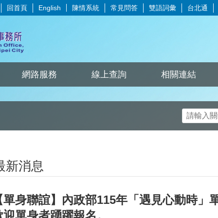
回首頁
陳情系統
常見問答
雙語詞彙
台北通
English
網路服務
線上查詢
相關連結
最新消息
【單身聯誼】內政部115年「遇見心動時」
歡迎單身者踴躍報名。