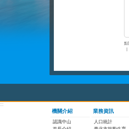
點
:::
機關介紹
業務資訊
認識中山
人口統計
首長介紹
臺北市鼓勵生育