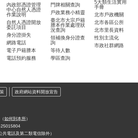
5大類生活實用
內政部憑證管理
門牌相關查詢
手冊
中心自然人憑證
戶政業務小精靈
作業說明
北市戶政機關
臺北市大宗戶籍
自然人憑證開放
北市各區公所
謄本作業處理狀
委託項目
況查詢
北市里長資料
身分證掛失
領補換身分證查
性別主流化
網路電話
詢
市政社群網路
電子戶籍謄本
等待人數
電話預約服務
學區查詢
策
政府網站資料開放宣告
樓（
如何到本所
）
25015804
公共電話及第二類電信除外）