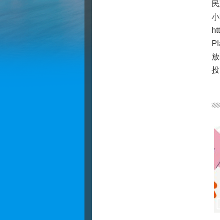
民
小
h
P
放
投