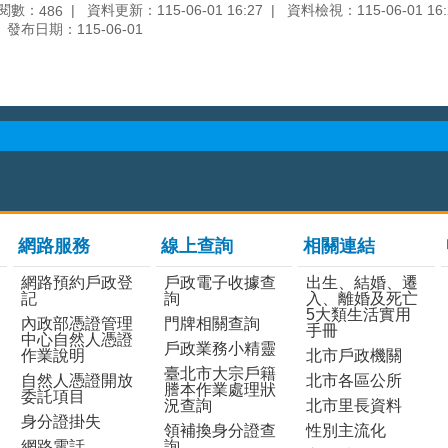
閱數：
資料更新：115-06-01 16:27
資料檢視：115-06-01 16:
486
發布日期：115-06-01
網路服務
線上查詢
相關連結
網路預約戶政登
戶政電子收據查
出生、結婚、遷
記
詢
入、離婚及死亡
5大類生活實用
內政部憑證管理
門牌相關查詢
手冊
中心自然人憑證
戶政業務小精靈
作業說明
北市戶政機關
臺北市大宗戶籍
自然人憑證開放
北市各區公所
謄本作業處理狀
委託項目
況查詢
北市里長資料
身分證掛失
領補換身分證查
性別主流化
網路電話
詢