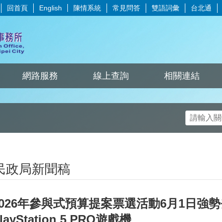
回首頁
陳情系統
常見問答
雙語詞彙
台北通
English
網路服務
線上查詢
相關連結
民政局新聞稿
2026年參與式預算提案票選活動6月1日強
layStation 5 PRO遊戲機