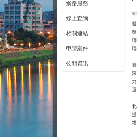
網路服務
發
線上查詢
發
發
相關連結
聯
申請案件
聯
公開資訊
臺
深
力
還
北
提
親