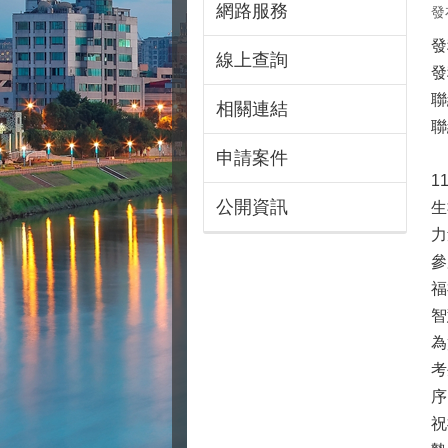
網路服務
發
發
線上查詢
發
聯
相關連結
聯
申請案件
1
公開資訊
生
力
參
福
智
為
考
序
祝