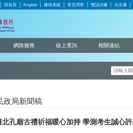
回首頁
陳情系統
常見問答
雙語詞彙
台北通
English
網路服務
線上查詢
相關連結
民政局新聞稿
臺北孔廟古禮祈福暖心加持 學測考生誠心