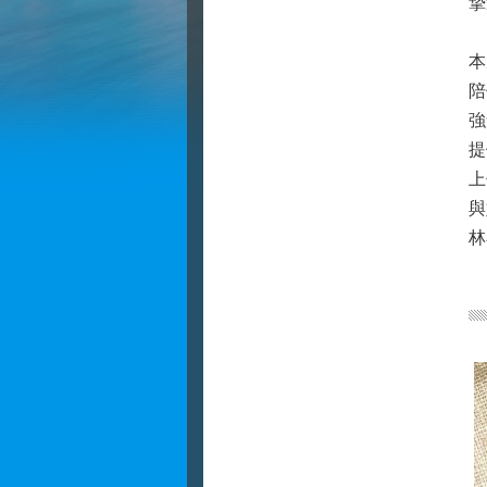
摯
本
陪
強
提
上
與
林