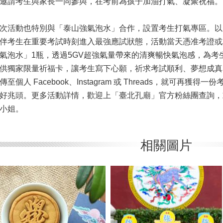
邀請考生與家長一同參與，在考前為孩子加油打氣、凝聚祝福。
次活動也特別與「泰山強氣泡水」合作，設置考生打氣專區。以
伴考生在重要考試時刻進入最強應試狀態，活動當天憑准考證或
氣泡水」1瓶，透過5GV超強氣量帶來的清爽暢快氣泡感，為考
供獨家限量祈福卡，讓考生寫下心願，祈求考試順利、夢想成真
傳至個人 Facebook、Instagram 或 Threads，就可再
好兆頭。更多活動詳情，歡迎上「臺北孔廟」官方粉絲團查詢，或電洽（
小姐。
相關圖片