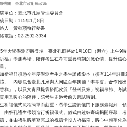
布機關：臺北市政府民政局
稿單位：臺北市孔廟管理委員會
稿日期：115年1月8日
絡人：黃穗蘋執行秘書
絡電話：02-2592-3934
15年大學學測即將登場，臺北孔廟將於1月10日（週六）上午9時
祈福」學測專場，陪伴考生在考前重要時刻沉澱心情、提升信心
量。
加祈福只須憑今年度學測考生之學生證或影本（須有114年註
禮」：內容包含臺北孔廟與大同區百年餅舖「李亭香」合作推出
慧糕」，以及文青風提袋搭配皮質「登科及第」祝福吊飾、考試
實用又暖心的陪伴，陪考生走過考前與應試時刻。
生祈福儀式流程簡單而莊重：憑學生證於儀門下服務臺報到，領
，由祭孔禮生帶領進行祈福儀式。儀式由鐘鼓齊鳴揭開序幕，考
禱，並由禮生將填寫完成的祝禱卡投入祈福箱，將心中願望化為