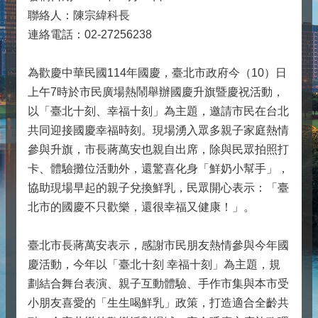
聯絡人：陳宗緯科長
連絡電話：02-27256238
為歡慶中華民國114年國慶，臺北市政府今（10）日
上午7時於市民廣場熱鬧舉辦國慶升旗暨慶祝活動，
以「臺北十刻、幸福十刻」為主題，邀請市民在台北
共同迎接國慶幸福時刻。現場湧入眾多親子家庭熱情
參與升旗，市長蔣萬安也親自出席，除與民眾拍照打
卡、體驗攤位活動外，還驚喜化身「鮮奶小幫手」，
協助現場早起的親子兌換鮮乳，民眾開心表示：「臺
北市的國慶不只歡樂，還很幸福又健康！」。
臺北市長蔣萬安表示，感謝市民朋友熱情參與今年國
慶活動，今年以「臺北十刻 幸福十刻」為主題，規
劃結合舞台表演、親子互動體驗、手作市集與本市受
小朋友喜愛的「生生喝鮮乳」政策，打造適合全齡共