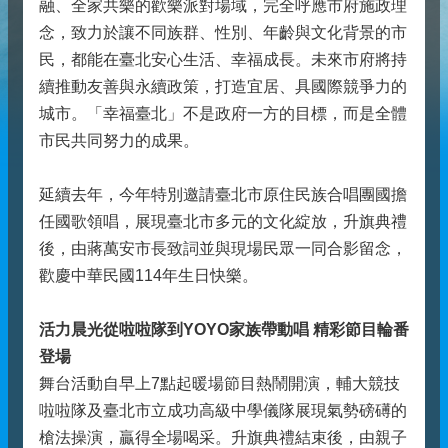
融、全家共樂的歡樂派對場域，完全呼應市府施政理
念，致力於讓不同族群、性別、年齡與文化背景的市
民，都能在臺北安心生活、幸福成長。未來市府將持
續推動友善與永續政策，打造宜居、具國際競爭力的
城市。「幸福臺北」不是政府一方的目標，而是全體
市民共同努力的成果。
延續去年，今年特別邀請臺北市原住民族合唱團國擔
任國歌領唱，展現臺北市多元的文化綻放，升旗典禮
後，由蔣萬安市長致詞並與現場民眾一同合影留念，
歡慶中華民國114年生日快樂。
活力晨光從啦啦隊到YOYO家族帶動唱 精彩節目輪番
登場
舞台活動自早上7點起暖場節目熱鬧開演，輔大競技
啦啦隊及臺北市立成功高級中學儀隊展現氣勢磅礡的
槍法操演，贏得全場喝采。升旗典禮結束後，由親子