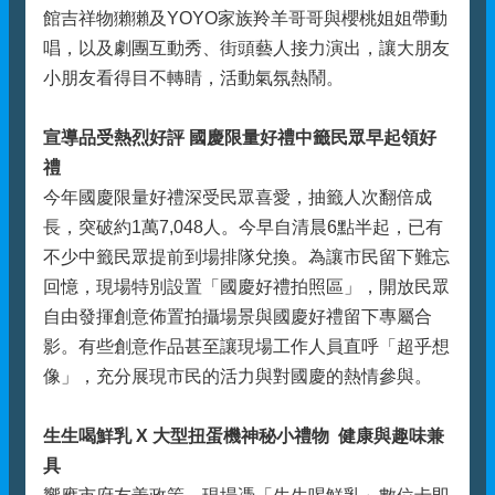
館吉祥物獺獺及YOYO家族羚羊哥哥與櫻桃姐姐帶動
唱，以及劇團互動秀、街頭藝人接力演出，讓大朋友
小朋友看得目不轉睛，活動氣氛熱鬧。
宣導品受熱烈好評 國慶限量好禮中籤民眾早起領好
禮
今年國慶限量好禮深受民眾喜愛，抽籤人次翻倍成
長，突破約1萬7,048人。今早自清晨6點半起，已有
不少中籤民眾提前到場排隊兌換。為讓市民留下難忘
回憶，現場特別設置「國慶好禮拍照區」，開放民眾
自由發揮創意佈置拍攝場景與國慶好禮留下專屬合
影。有些創意作品甚至讓現場工作人員直呼「超乎想
像」，充分展現市民的活力與對國慶的熱情參與。
生生喝鮮乳 X 大型扭蛋機神秘小禮物 健康與趣味兼
具