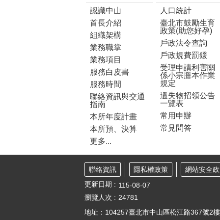
認識中山
人口統計
首長介紹
臺北市鼓勵生育
政策(助您好孕)
組織架構
戶政法令查詢
業務職掌
戶政規費罰鍰
業務項目
受理申請利害關
服務白皮書
係小宗謄本作業
規定
服務時間
遺失物招領公告
聯絡資訊與交通
一覽表
指南
常用申辦
本所年度計畫
常見問答
本所預、決算
更多...
聯絡資訊
隱私權政策
網站安全政
更新日期
115-08-07
瀏覽人次
24781
地址：104257臺北市中山區松江路367號2