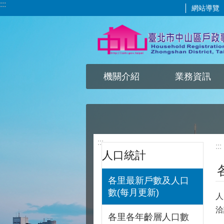
:::
網站導覽
跳到主要內容區塊
機關介紹
業務資訊
:::
:::
人口統計
各里最新戶數及人口
數(每月更新)
人
洽
各里各年齡層人口數