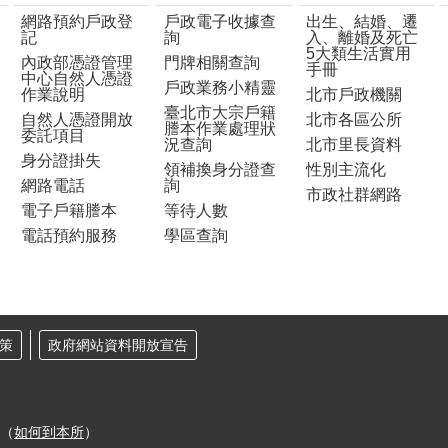
網路預約戶政登
戶政電子收據查
出生、結婚、遷
記
詢
入、離婚及死亡
5大類生活實用
內政部憑證管理
門牌相關查詢
手冊
中心自然人憑證
戶政業務小精靈
作業說明
北市戶政機關
臺北市大宗戶籍
自然人憑證開放
北市各區公所
謄本作業處理狀
委託項目
況查詢
北市里長資料
身分證掛失
領補換身分證查
性別主流化
網路電話
詢
市政社群網路
電子戶籍謄本
等待人數
電話預約服務
學區查詢
策
政府網站資料開放宣告
樓（
如何到本所
）